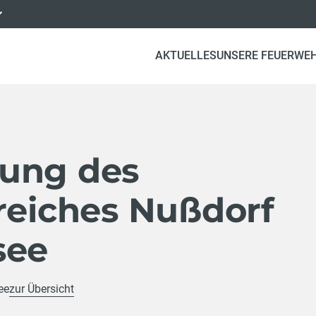
AKTUELLES
UNSERE FEUERWE
ung des
reiches Nußdorf
see
ee
zur Übersicht