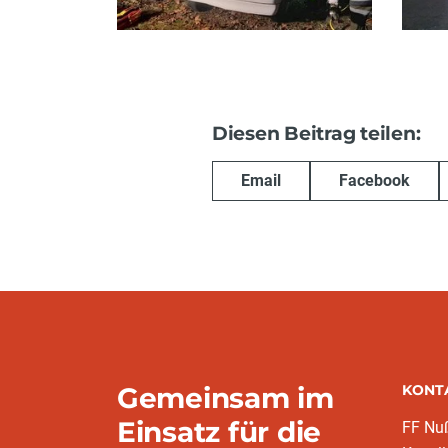
Diesen Beitrag teilen:
Email
Facebook
Gemeinsam im
KONT
Einsatz für die
FF Nu