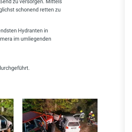
ßend zu versorgen. Mittels
lichst schonend retten zu
endsten Hydranten in
kamera im umliegenden
urchgeführt.