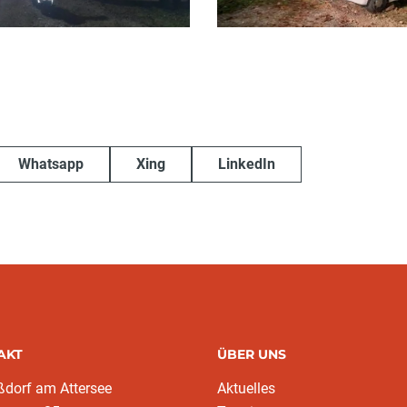
Whatsapp
Xing
LinkedIn
AKT
ÜBER UNS
ßdorf am Attersee
Aktuelles