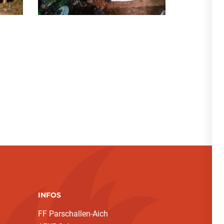
INFOS
FF Parschallen-Aich