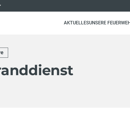
AKTUELLES
UNSERE FEUERWE
ve
anddienst