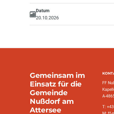
Datum
20.10.2026
Gemeinsam im
KONT
Einsatz für die
FF Nu
Kapel
Gemeinde
A-486
Nußdorf am
T: +4
Attersee
M: ff-