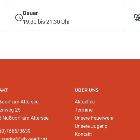
Dauer
19:30 bis 21:30 Uhr
AKT
ÜBER UNS
ßdorf am Attersee
Aktuelles
lenweg 25
Termine
5 Nußdorf am Attersee
Unsere Feuerwehr
Unsere Jugend
3(0)7666/8639
Kontakt
nussdorf@vb.ooelfv.at