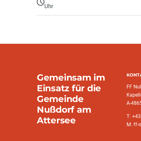
Uhr
Gemeinsam im
KONT
Einsatz für die
FF Nu
Kapel
Gemeinde
A-486
Nußdorf am
T: +4
Attersee
M: ff-